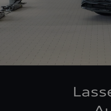
Lass
Au