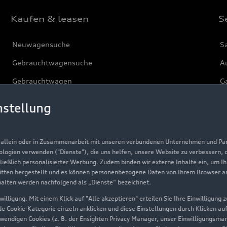
Kaufen & leasen
S
Neuwagensuche
S
Gebrauchtwagensuche
Au
Gebrauchtwagen
G
Finanzierung
Au
nstellung
Aktionen & Angebote
m
Geschäftskunden
, allein oder in Zusammenarbeit mit unseren verbundenen Unternehmen und Part
nologien verwenden ("Dienste"), die uns helfen, unsere Website zu verbessern,
hließlich personalisierter Werbung. Zudem binden wir externe Inhalte ein, um I
Über Audi
tten hergestellt und es können personenbezogene Daten von Ihrem Browser an 
halten werden nachfolgend als „Dienste“ bezeichnet.
Unternehmen
illigung. Mit einem Klick auf "Alle akzeptieren" erteilen Sie Ihre Einwilligung
ede Cookie-Kategorie einzeln anklicken und diese Einstellungen durch Klicken au
Karriere
twendigen Cookies (z. B. der Ensighten Privacy Manager, unser Einwilligungsma