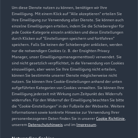
91626 Schopfloch
Um diese Dienste nutzen zu können, benötigen wir Ihre
Einwilligung. Mit einem Klick auf "Alle akzeptieren" erteilen Sie
09857 97770
Ihre Einwilligung zur Verwendung aller Dienste. Sie können auch
einzelne Einwilligungen erteilen, indem Sie die Schieberegler für
jede Cookie-Kategorie einzeln anklicken und diese Einstellungen
info.schopfloch@bierschneider.de
durch Klicken auf "Einstellungen speichern und fortfahren"
speichern. Falls Sie keinen der Schieberegler anklicken, werden
Kontaktdaten herunterladen
nur die notwendigen Cookies (z. B. der Ensighten Privacy
Manager, unser Einwilligungsmanagementtool) verwendet. Sie
sind nicht gesetzlich verpflichtet, in die Verwendung von Cookies
einzuwilligen, aber wenn Sie Ihre Einwilligung nicht erteilen,
können Sie bestimmte unserer Dienste möglicherweise nicht
Öffnungszeiten
nutzen. Sie können Ihre Cookie-Einstellungen anhand der unten
aufgeführten Kategorien von Cookies verwalten. Sie können Ihre
Einwilligung jederzeit mit Wirkung zum Zeitpunkt des Widerrufs
Service
widerrufen. Für den Widerruf der Einwilligung beachten Sie bitte
die "Cookie-Einstellungen" in der Fußzeile der Webseite. Weitere
Geschlossen
,
öffnet am
Donnerstag
Informationen sowie konkrete Hinweise zur Verwendung Ihrer
07:30
personenbezogenen Daten finden Sie in unserer
Cookie Richtlinie
,
unserem
Datenschutzhinweis
und im
Impressum
.
Verkauf