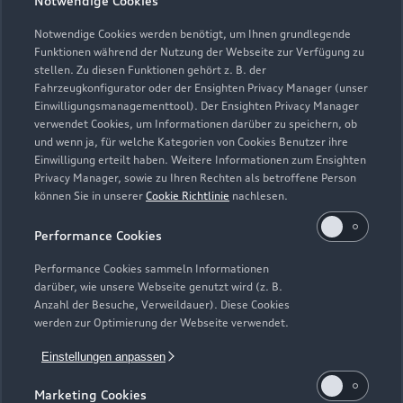
Notwendige Cookies
Geschlossen
,
öffnet am
Donnerstag
08:30
Notwendige Cookies werden benötigt, um Ihnen grundlegende
Funktionen während der Nutzung der Webseite zur Verfügung zu
stellen. Zu diesen Funktionen gehört z. B. der
Fahrzeugkonfigurator oder der Ensighten Privacy Manager (unser
Einwilligungsmanagementtool). Der Ensighten Privacy Manager
Zurück nach oben
verwendet Cookies, um Informationen darüber zu speichern, ob
und wenn ja, für welche Kategorien von Cookies Benutzer ihre
Einwilligung erteilt haben. Weitere Informationen zum Ensighten
Modelle
Privacy Manager, sowie zu Ihren Rechten als betroffene Person
können Sie in unserer
Cookie Richtlinie
nachlesen.
Kaufen & leasen
Alle Modelle
Performance Cookies
Modelle vergleichen
Service & Zubehör
Performance Cookies sammeln Informationen
Neuwagensuche
darüber, wie unsere Webseite genutzt wird (z. B.
Elektromodelle
Anzahl der Besuche, Verweildauer). Diese Cookies
Gebrauchtwagensuche
Support
werden zur Optimierung der Webseite verwendet.
Saisonale Angebote
Plug-in-Hybride
Gebrauchtwagen
Einstellungen anpassen
Audi Services
Über Audi
Kundenservice
Finanzierung
Marketing Cookies
Garantie