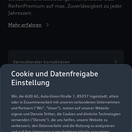
ReifenPremium auf max. Zuverlässigkeit zu jeder
Jahreszeit.
Mehr erfahren
Serviceberater kontaktieren
Cookie und Datenfreigabe
Einstellung
Servicetermin vereinbaren
Wir, die AUDI AG, Auto-Union-Straße 1, 85057 Ingolstadt, allein
oder in Zusammenarbeit mit unseren verbundenen Unternehmen
und Partnern ("Wir", "Unser"), nutzen auf unserer Website
eigene und Dienste Dritter, die Cookies und ähnliche Technologien
verwenden ("Dienste"), die uns helfen, unsere Website zu
Auto Bierschneider GmbH
verbessern, den Datenverkehr und die Nutzung zu analysieren
und auf Ihre Interessen zugeschnittene Inhalte anzuzeigen,