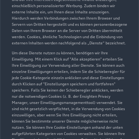
Servicepartner
e-tron
einschließlich personalisierter Werbung. Zudem binden wir
externe Inhalte ein, um Ihnen diese Inhalte anzuzeigen.
Hierdurch werden Verbindungen zwischen Ihrem Browser und
Servern von Dritten hergestellt und es können personenbezogene
Daten von Ihrem Browser an die Server von Dritten übermittelt
werden. Cookies, ähnliche Technologien und die Einbindung von
externen Inhalten werden nachfolgend als „Dienste“ bezeichnet.
Um diese Dienste nutzen zu können, benötigen wir Ihre
Einwilligung. Mit einem Klick auf "Alle akzeptieren" erteilen Sie
Ihre Einwilligung zur Verwendung aller Dienste. Sie können auch
einzelne Einwilligungen erteilen, indem Sie die Schieberegler für
jede Cookie-Kategorie einzeln anklicken und diese Einstellungen
durch Klicken auf "Einstellungen speichern und fortfahren"
speichern. Falls Sie keinen der Schieberegler anklicken, werden
nur die notwendigen Cookies (z. B. der Ensighten Privacy
Lehengütingen 23 A
Manager, unser Einwilligungsmanagementtool) verwendet. Sie
91626 Schopfloch
sind nicht gesetzlich verpflichtet, in die Verwendung von Cookies
einzuwilligen, aber wenn Sie Ihre Einwilligung nicht erteilen,
können Sie bestimmte unserer Dienste möglicherweise nicht
09857 97770
nutzen. Sie können Ihre Cookie-Einstellungen anhand der unten
aufgeführten Kategorien von Cookies verwalten. Sie können Ihre