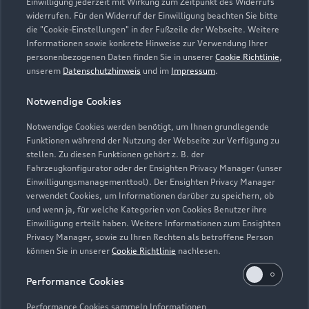
info.schopfloch@bierschneider.de
Einwilligung jederzeit mit Wirkung zum Zeitpunkt des Widerrufs
widerrufen. Für den Widerruf der Einwilligung beachten Sie bitte
die "Cookie-Einstellungen" in der Fußzeile der Webseite. Weitere
Kontaktdaten herunterladen
Informationen sowie konkrete Hinweise zur Verwendung Ihrer
personenbezogenen Daten finden Sie in unserer
Cookie Richtlinie
,
unserem
Datenschutzhinweis
und im
Impressum
.
Öffnungszeiten
Notwendige Cookies
Notwendige Cookies werden benötigt, um Ihnen grundlegende
Funktionen während der Nutzung der Webseite zur Verfügung zu
Service
stellen. Zu diesen Funktionen gehört z. B. der
Geöffnet bis
18:00
Fahrzeugkonfigurator oder der Ensighten Privacy Manager (unser
Einwilligungsmanagementtool). Der Ensighten Privacy Manager
verwendet Cookies, um Informationen darüber zu speichern, ob
Verkauf
und wenn ja, für welche Kategorien von Cookies Benutzer ihre
Geöffnet bis
18:00
Einwilligung erteilt haben. Weitere Informationen zum Ensighten
Privacy Manager, sowie zu Ihren Rechten als betroffene Person
können Sie in unserer
Cookie Richtlinie
nachlesen.
Performance Cookies
Performance Cookies sammeln Informationen